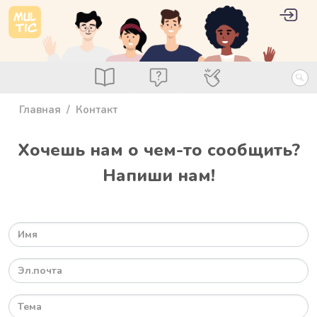
Перейти к основному содержанию
User 
Войт
main_menu
Посты
Вопросы
Специалисты
Главная
Контакт
Хочешь нам о чем-то сообщить?
Напиши нам!