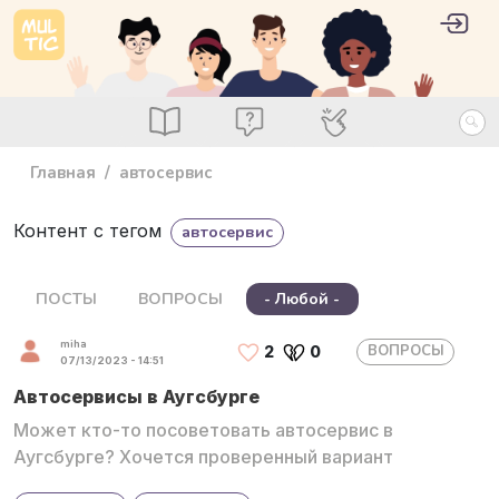
Перейти к основному содержанию
User 
Войт
main_menu
Посты
Вопросы
Специалисты
Главная
автосервис
Контент с тегом
автосервис
ПОСТЫ
ВОПРОСЫ
- Любой -
miha
ВОПРОСЫ
2
0
07/13/2023 - 14:51
Автосервисы в Аугсбурге
Может кто-то посоветовать автосервис в
Аугсбурге? Хочется проверенный вариант