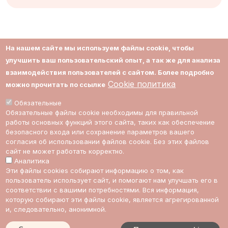
На нашем сайте мы используем файлы cookie, чтобы
О нас
Соглашение
улучшить ваш пользовательский опыт, а так же для анализа
взаимодействия пользователей с сайтом. Более подробно
Контакты
Приватность
Cookie политика
можно прочитать по ссылке
Поддержка
Cookie политика
Обязательные
Обязательные файлы cookie необходимы для правильной
Impressum
Cookie настройки
работы основных функций этого сайта, таких как обеспечение
безопасного входа или сохранение параметров вашего
Стоимость
согласия об использовании файлов cookie. Без этих файлов
сайт не может работать корректно.
экспертов
Аналитика
Эти файлы cookies собирают информацию о том, как
пользователь использует сайт, и помогают нам улучшать его в
ссылка на Multic в Facebook
ссылка на Multic в Twitter
ссылка на Multic в Reddit
Ссылка на Multic в 
соответствии с вашими потребностями. Вся информация,
которую собирают эти файлы cookie, является агрегированной
и, следовательно, анонимной.
RU
О