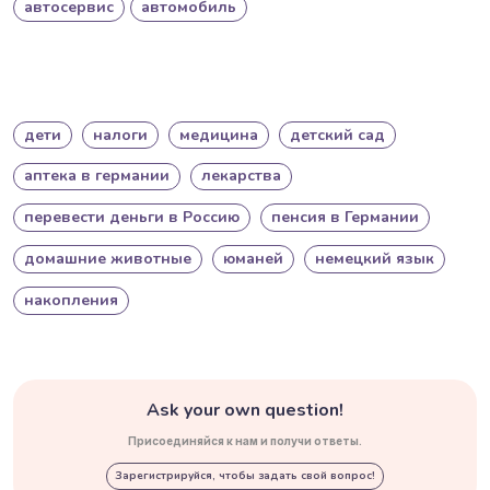
автосервис
автомобиль
дети
налоги
медицина
детский сад
аптека в германии
лекарства
перевести деньги в Россию
пенсия в Германии
домашние животные
юманей
немецкий язык
накопления
Ask your own question!
Присоединяйся к нам и получи ответы.
Зарегистрируйся, чтобы задать свой вопрос!