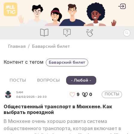
Перейти к основному содержанию
User 
Войт
main_menu
Посты
Вопросы
Специалисты
Главная
Баварский билет
Контент с тегом
Баварский билет
ПОСТЫ
ВОПРОСЫ
- Любой -
SAM
ПОСТЫ
9
0
04/02/2025 - 20:33
Общественный транспорт в Мюнхене. Как
выбрать проездной
В Мюнхене очень хорошо развита система
общественного транспорта, которая включает в