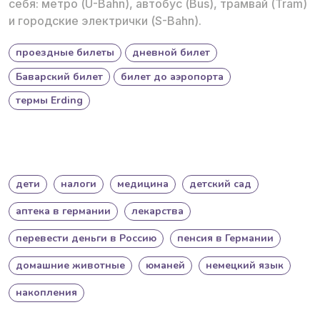
себя: метро (U-Bahn), автобус (Bus), трамвай (Tram)
и городские электрички (S-Bahn).
проездные билеты
дневной билет
Баварский билет
билет до аэропорта
термы Erding
дети
налоги
медицина
детский сад
аптека в германии
лекарства
перевести деньги в Россию
пенсия в Германии
домашние животные
юманей
немецкий язык
накопления