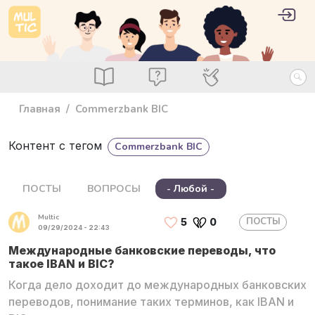
Перейти к основному содержанию
User 
Войт
main_menu
Посты
Вопросы
Специалисты
Главная
Commerzbank BIC
Контент с тегом
Commerzbank BIC
ПОСТЫ
ВОПРОСЫ
- Любой -
Multic
ПОСТЫ
5
0
09/29/2024 - 22:43
Международные банковские переводы, что
такое IBAN и BIC?
Когда дело доходит до международных банковских
переводов, понимание таких терминов, как IBAN и