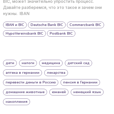
BIC, может значительно упростить процесс.
Давайте разберемся, что это такое и зачем они
нужны. IBAN
IBAN и BIC
Deutsche Bank BIC
Commerzbank BIC
HypoVereinsbank BIC
Postbank BIC
дети
налоги
медицина
детский сад
аптека в германии
лекарства
перевести деньги в Россию
пенсия в Германии
домашние животные
юманей
немецкий язык
накопления