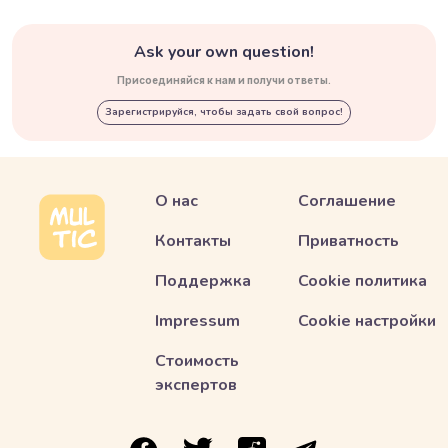
Ask your own question!
Присоединяйся к нам и получи ответы.
Зарегистрируйся, чтобы задать свой вопрос!
О нас
Соглашение
Контакты
Приватность
Поддержка
Cookie политика
Impressum
Cookie настройки
Стоимость
экспертов
ссылка на Multic в Facebook
ссылка на Multic в Twitter
ссылка на Multic в Reddit
Ссылка на Multic в 