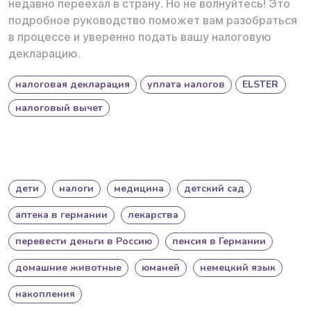
недавно переехал в страну. Но не волнуйтесь! Это
подробное руководство поможет вам разобраться
в процессе и уверенно подать вашу налоговую
декларацию.
налоговая декларация
уплата налогов
ELSTER
налоговый вычет
дети
налоги
медицина
детский сад
аптека в германии
лекарства
перевести деньги в Россию
пенсия в Германии
домашние животные
юманей
немецкий язык
накопления