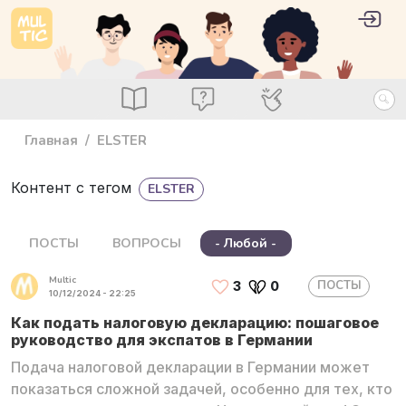
Перейти к основному содержанию
User 
Войт
main_menu
Посты
Вопросы
Специалисты
Главная
ELSTER
Контент с тегом
ELSTER
ПОСТЫ
ВОПРОСЫ
- Любой -
Multic
ПОСТЫ
3
0
10/12/2024 - 22:25
Как подать налоговую декларацию: пошаговое
руководство для экспатов в Германии
Подача налоговой декларации в Германии может
показаться сложной задачей, особенно для тех, кто