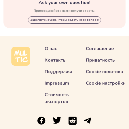
Ask your own question!
Присоединяйся к нам и получи ответы.
Зарегистрируйся, чтобы задать свой вопрос!
О нас
Соглашение
Контакты
Приватность
Поддержка
Cookie политика
Impressum
Cookie настройки
Стоимость
экспертов
ссылка на Multic в Facebook
ссылка на Multic в Twitter
ссылка на Multic в Reddit
Ссылка на Multic в 