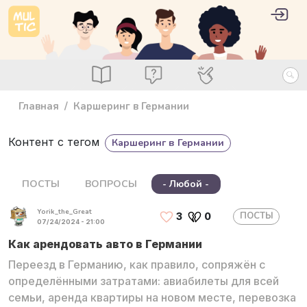
Перейти к основному содержанию
User 
Войт
main_menu
Посты
Вопросы
Специалисты
Главная
Каршеринг в Германии
Контент с тегом
Каршеринг в Германии
ПОСТЫ
ВОПРОСЫ
- Любой -
Yorik_the_Great
ПОСТЫ
3
0
07/24/2024 - 21:00
Как арендовать авто в Германии
Переезд в Германию, как правило, сопряжён с
определёнными затратами: авиабилеты для всей
семьи, аренда квартиры на новом месте, перевозка