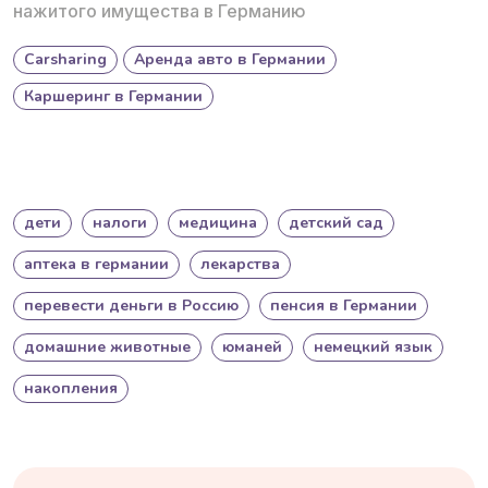
нажитого имущества в Германию
Carsharing
Аренда авто в Германии
Каршеринг в Германии
дети
налоги
медицина
детский сад
аптека в германии
лекарства
перевести деньги в Россию
пенсия в Германии
домашние животные
юманей
немецкий язык
накопления