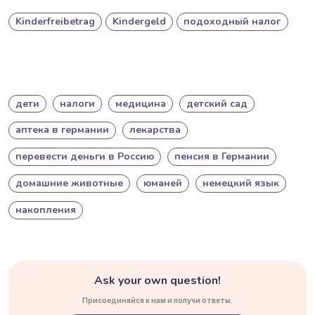
Kinderfreibetrag
Kindergeld
подоходный налог
дети
налоги
медицина
детский сад
аптека в германии
лекарства
перевести деньги в Россию
пенсия в Германии
домашние животные
юманей
немецкий язык
накопления
Ask your own question!
Присоединяйся к нам и получи ответы.