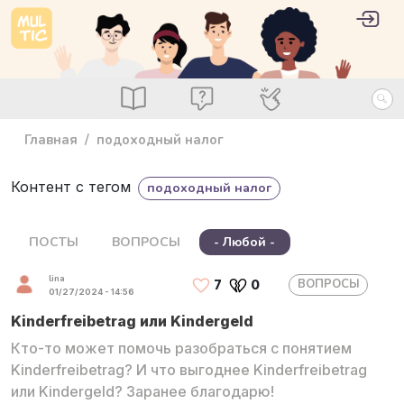
Перейти к основному содержанию
User 
Войт
main_menu
Посты
Вопросы
Специалисты
Главная
подоходный налог
Контент с тегом
подоходный налог
ПОСТЫ
ВОПРОСЫ
- Любой -
lina
ВОПРОСЫ
7
0
01/27/2024 - 14:56
Kinderfreibetrag или Kindergeld
Кто-то может помочь разобраться с понятием
Kinderfreibetrag? И что выгоднее Kinderfreibetrag
или Kindergeld? Заранее благодарю!