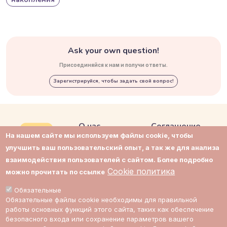
Ask your own question!
Присоединяйся к нам и получи ответы.
Зарегистрируйся, чтобы задать свой вопрос!
О нас
Соглашение
На нашем сайте мы используем файлы cookie, чтобы
Контакты
Приватность
улучшить ваш пользовательский опыт, а так же для анализа
взаимодействия пользователей с сайтом. Более подробно
Поддержка
Cookie политика
Cookie политика
можно прочитать по ссылке
Impressum
Cookie настройки
Обязательные
Обязательные файлы cookie необходимы для правильной
Стоимость
работы основных функций этого сайта, таких как обеспечение
экспертов
безопасного входа или сохранение параметров вашего