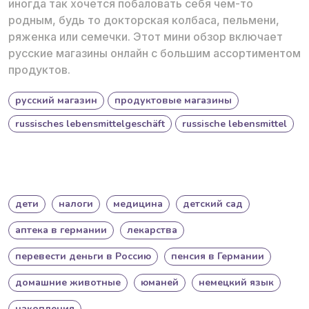
иногда так хочется побаловать себя чем-то
родным, будь то докторская колбаса, пельмени,
ряженка или семечки. Этот мини обзор включает
русские магазины онлайн с большим ассортиментом
продуктов.
русский магазин
продуктовые магазины
russisches lebensmittelgeschäft
russische lebensmittel
дети
налоги
медицина
детский сад
аптека в германии
лекарства
перевести деньги в Россию
пенсия в Германии
домашние животные
юманей
немецкий язык
накопления