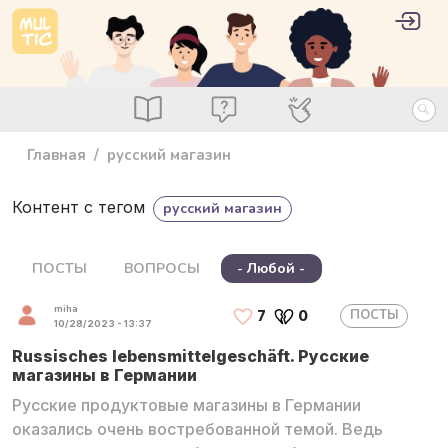
Перейти к основному содержанию
User 
Войт
main_menu
Посты
Вопросы
Специалисты
Главная
русский магазин
Контент с тегом
русский магазин
ПОСТЫ
ВОПРОСЫ
- Любой -
miha
ПОСТЫ
7
0
10/28/2023 - 13:37
Russisches lebensmittelgeschäft. Русские
магазины в Германии
Русские продуктовые магазины в Германии
оказались очень востребованной темой. Ведь