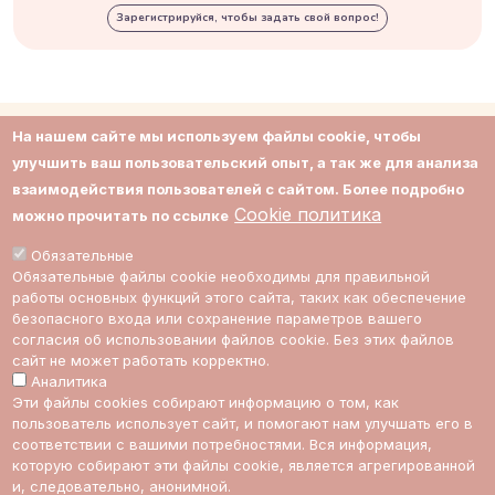
Зарегистрируйся, чтобы задать свой вопрос!
На нашем сайте мы используем файлы cookie, чтобы
О нас
Соглашение
улучшить ваш пользовательский опыт, а так же для анализа
взаимодействия пользователей с сайтом. Более подробно
Контакты
Приватность
Cookie политика
можно прочитать по ссылке
Поддержка
Cookie политика
Обязательные
Обязательные файлы cookie необходимы для правильной
Impressum
Cookie настройки
работы основных функций этого сайта, таких как обеспечение
безопасного входа или сохранение параметров вашего
Стоимость
согласия об использовании файлов cookie. Без этих файлов
экспертов
сайт не может работать корректно.
Аналитика
Эти файлы cookies собирают информацию о том, как
ссылка на Multic в Facebook
ссылка на Multic в Twitter
ссылка на Multic в Reddit
Ссылка на Multic в 
пользователь использует сайт, и помогают нам улучшать его в
соответствии с вашими потребностями. Вся информация,
которую собирают эти файлы cookie, является агрегированной
и, следовательно, анонимной.
RU