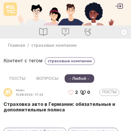
Перейти к основному содержанию
User 
Войт
main_menu
Посты
Вопросы
Специалисты
Главная
страховые компании
Контент с тегом
страховые компании
ПОСТЫ
ВОПРОСЫ
- Любой -
Multic
ПОСТЫ
2
0
11/28/2024 - 17:24
Страховка авто в Германии: обязательные и
дополнительные полиса