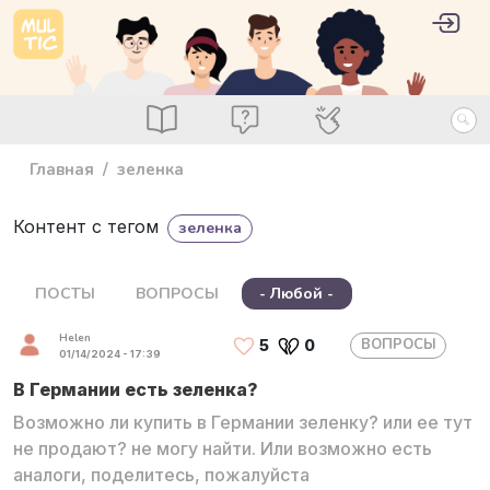
Перейти к основному содержанию
User 
Войт
main_menu
Посты
Вопросы
Специалисты
Главная
зеленка
Контент с тегом
зеленка
ПОСТЫ
ВОПРОСЫ
- Любой -
Helen
ВОПРОСЫ
5
0
01/14/2024 - 17:39
В Германии есть зеленка?
Возможно ли купить в Германии зеленку? или ее тут
не продают? не могу найти. Или возможно есть
аналоги, поделитесь, пожалуйста