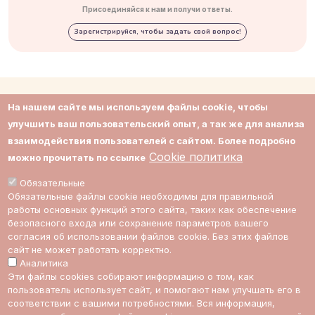
Присоединяйся к нам и получи ответы.
Зарегистрируйся, чтобы задать свой вопрос!
О нас
Соглашение
На нашем сайте мы используем файлы cookie, чтобы
улучшить ваш пользовательский опыт, а так же для анализа
Контакты
Приватность
взаимодействия пользователей с сайтом. Более подробно
Cookie политика
можно прочитать по ссылке
Поддержка
Cookie политика
Обязательные
Impressum
Cookie настройки
Обязательные файлы cookie необходимы для правильной
работы основных функций этого сайта, таких как обеспечение
Стоимость
безопасного входа или сохранение параметров вашего
экспертов
согласия об использовании файлов cookie. Без этих файлов
сайт не может работать корректно.
Аналитика
Эти файлы cookies собирают информацию о том, как
ссылка на Multic в Facebook
ссылка на Multic в Twitter
ссылка на Multic в Reddit
Ссылка на Multic в 
пользователь использует сайт, и помогают нам улучшать его в
соответствии с вашими потребностями. Вся информация,