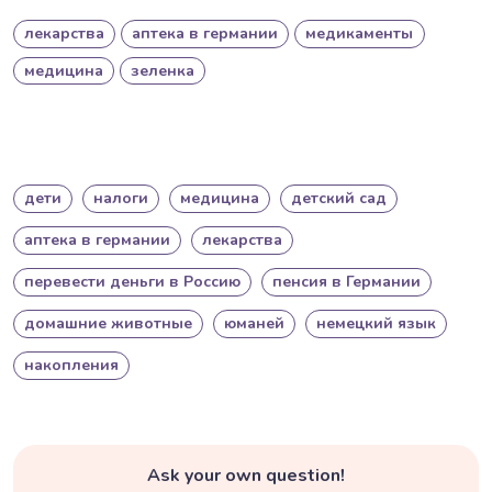
лекарства
аптека в германии
медикаменты
медицина
зеленка
дети
налоги
медицина
детский сад
аптека в германии
лекарства
перевести деньги в Россию
пенсия в Германии
домашние животные
юманей
немецкий язык
накопления
Ask your own question!