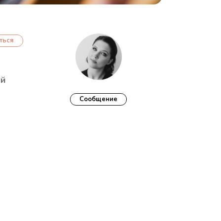
ться
ий
Cообщение