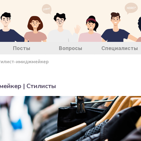
Посты
Вопросы
Специалисты
тилист-имиджмейкер
мейкер |
Стилисты