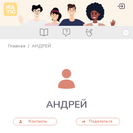
Перейти к основному содержанию
User 
Войт
main_menu
Посты
Вопросы
Специалисты
Главная
АНДРЕЙ
АНДРЕЙ
Контакты
Поделиться