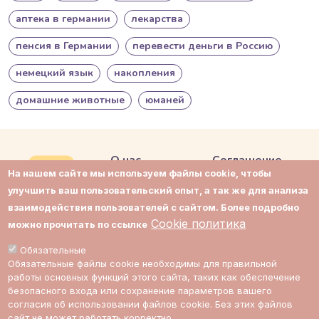
аптека в германии
лекарства
пенсия в Германии
перевести деньги в Россию
немецкий язык
накопления
домашние животные
юманей
О нас
Соглашение
На нашем сайте мы используем файлы cookie, чтобы
Контакты
Приватность
улучшить ваш пользовательский опыт, а так же для анализа
взаимодействия пользователей с сайтом. Более подробно
Поддержка
Cookie политика
Cookie политика
можно прочитать по ссылке
Impressum
Cookie настройки
Обязательные
Обязательные файлы cookie необходимы для правильной
Стоимость
работы основных функций этого сайта, таких как обеспечение
экспертов
безопасного входа или сохранение параметров вашего
согласия об использовании файлов cookie. Без этих файлов
сайт не может работать корректно.