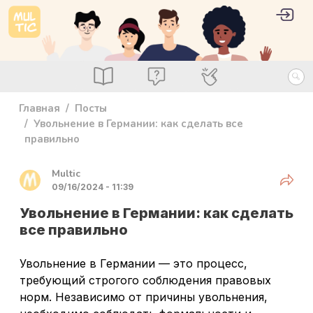
Перейти к основному содержанию
User 
Войт
main_menu
Посты
Вопросы
Специалисты
Главная
Посты
Увольнение в Германии: как сделать все
правильно
Multic
Share
09/16/2024 - 11:39
Увольнение в Германии: как сделать
все правильно
Увольнение в Германии — это процесс,
требующий строгого соблюдения правовых
норм. Независимо от причины увольнения,