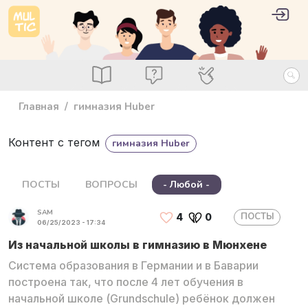
Перейти к основному содержанию
User 
Войт
main_menu
Посты
Вопросы
Специалисты
Главная
гимназия Huber
Контент с тегом
гимназия Huber
ПОСТЫ
ВОПРОСЫ
- Любой -
SAM
ПОСТЫ
4
0
06/25/2023 - 17:34
Из начальной школы в гимназию в Мюнхене
Система образования в Германии и в Баварии
построена так, что после 4 лет обучения в
начальной школе (Grundschule) ребёнок должен