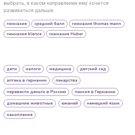
выбрать, в каком направлении ему хочется
развиваться дальше.
гимназия
средний балл
гимназия thomas mann
гимназия klenze
гимназия Huber
дети
налоги
медицина
детский сад
аптека в германии
лекарства
перевести деньги в Россию
пенсия в Германии
домашние животные
юманей
немецкий язык
накопления