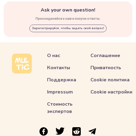
Ask your own question!
Присоединяйся к нам и получи ответы.
Зарегистрируйся, чтобы задать свой вопрос!
О нас
Соглашение
Контакты
Приватность
Поддержка
Cookie политика
Impressum
Cookie настройки
Стоимость
экспертов
ссылка на Multic в Facebook
ссылка на Multic в Twitter
ссылка на Multic в Reddit
Ссылка на Multic в 