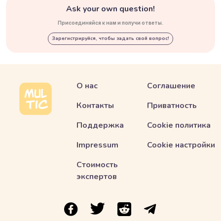
Ask your own question!
Присоединяйся к нам и получи ответы.
Зарегистрируйся, чтобы задать свой вопрос!
О нас
Соглашение
Контакты
Приватность
Поддержка
Cookie политика
Impressum
Cookie настройки
Стоимость
экспертов
ссылка на Multic в Facebook
ссылка на Multic в Twitter
ссылка на Multic в Reddit
Ссылка на Multic в 