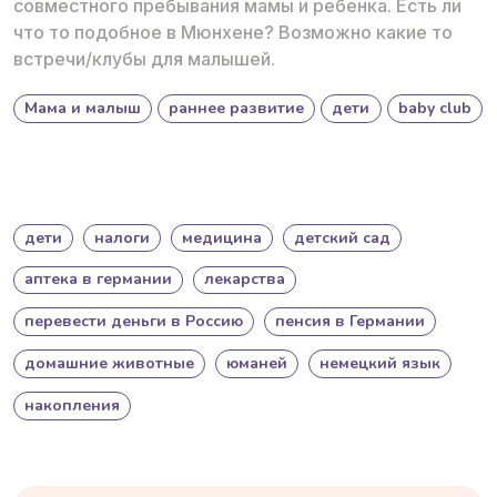
совместного пребывания мамы и ребенка. Есть ли
что то подобное в Мюнхене? Возможно какие то
встречи/клубы для малышей.
Мама и малыш
раннее развитие
дети
baby club
дети
налоги
медицина
детский сад
аптека в германии
лекарства
перевести деньги в Россию
пенсия в Германии
домашние животные
юманей
немецкий язык
накопления