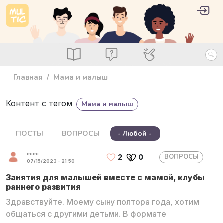
Перейти к основному содержанию
User 
Войт
main_menu
Посты
Вопросы
Специалисты
Главная
Мама и малыш
Контент с тегом
Мама и малыш
ПОСТЫ
ВОПРОСЫ
- Любой -
mimi
ВОПРОСЫ
2
0
07/15/2023 - 21:50
Занятия для малышей вместе с мамой, клубы
раннего развития
Здравствуйте. Моему сыну полтора года, хотим
общаться с другими детьми. В формате