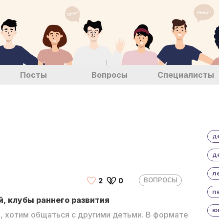
Посты
Вопросы
Специалисты
д
д
л
ВОПРОСЫ
2
0
п
, клубы раннего развития
ю
, хотим общаться с другими детьми. В формате