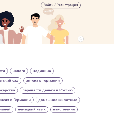
User account menu
Войти / Регистрация
ети
налоги
медицина
етский сад
аптека в германии
екарства
перевести деньги в Россию
енсия в Германии
домашние животные
маней
немецкий язык
накопления