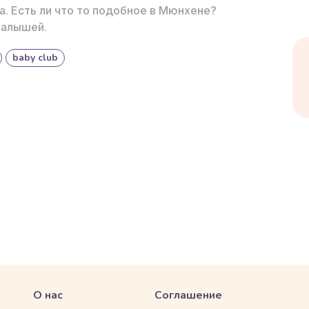
. Есть ли что то подобное в Мюнхене?
малышей.
baby club
О нас
Соглашение