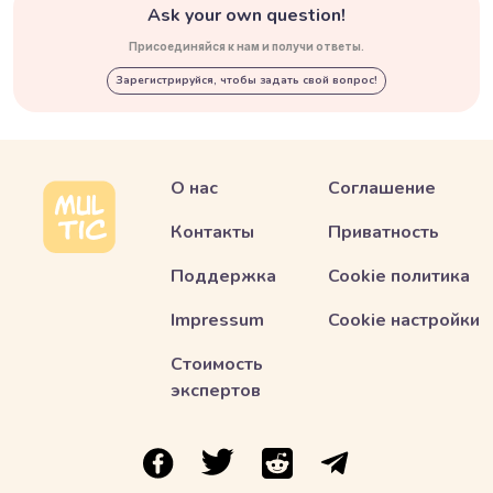
Ask your own question!
Присоединяйся к нам и получи ответы.
Зарегистрируйся, чтобы задать свой вопрос!
О нас
Соглашение
Контакты
Приватность
Поддержка
Cookie политика
Impressum
Cookie настройки
Стоимость
экспертов
ссылка на Multic в Facebook
ссылка на Multic в Twitter
ссылка на Multic в Reddit
Ссылка на Multic в 