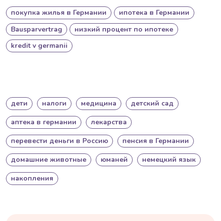
покупка жилья в Германии
ипотека в Германии
Bausparvertrag
низкий процент по ипотеке
kredit v germanii
дети
налоги
медицина
детский сад
аптека в германии
лекарства
перевести деньги в Россию
пенсия в Германии
домашние животные
юманей
немецкий язык
накопления