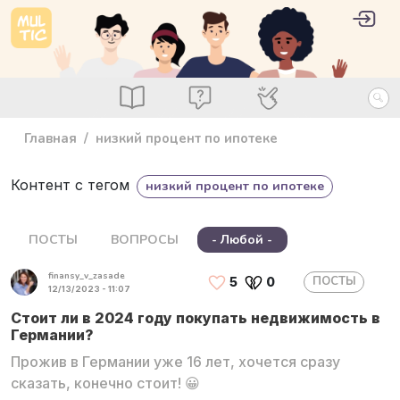
Перейти к основному содержанию
User 
Войт
main_menu
Посты
Вопросы
Специалисты
Главная
низкий процент по ипотеке
Контент с тегом
низкий процент по ипотеке
ПОСТЫ
ВОПРОСЫ
- Любой -
finansy_v_zasade
ПОСТЫ
5
0
12/13/2023 - 11:07
Стоит ли в 2024 году покупать недвижимость в
Германии?
Прожив в Германии уже 16 лет, хочется сразу
сказать, конечно стоит! 😀