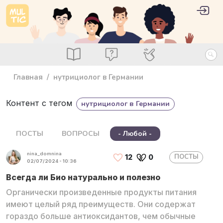
Перейти к основному содержанию
User 
Войт
main_menu
Посты
Вопросы
Специалисты
Главная
нутрициолог в Германии
Контент с тегом
нутрициолог в Германии
ПОСТЫ
ВОПРОСЫ
- Любой -
nina_domnina
ПОСТЫ
12
0
02/07/2024 - 10:36
Всегда ли Био натурально и полезно
Органически произведенные продукты питания
имеют целый ряд преимуществ. Они содержат
гораздо больше антиоксидантов, чем обычные