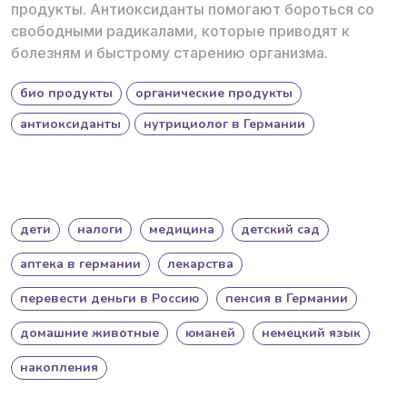
продукты. Антиоксиданты помогают бороться со
свободными радикалами, которые приводят к
болезням и быстрому старению организма.
био продукты
органические продукты
антиоксиданты
нутрициолог в Германии
дети
налоги
медицина
детский сад
аптека в германии
лекарства
перевести деньги в Россию
пенсия в Германии
домашние животные
юманей
немецкий язык
накопления