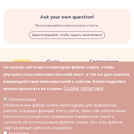
Ask your own question!
Присоединяйся к нам и получи ответы.
Зарегистрируйся, чтобы задать свой вопрос!
О нас
Соглашение
На нашем сайте мы используем файлы cookie, чтобы
Контакты
Приватность
улучшить ваш пользовательский опыт, а так же для анализа
взаимодействия пользователей с сайтом. Более подробно
Поддержка
Cookie политика
Cookie политика
можно прочитать по ссылке
Impressum
Cookie настройки
Обязательные
Обязательные файлы cookie необходимы для правильной
Стоимость
работы основных функций этого сайта, таких как обеспечение
экспертов
безопасного входа или сохранение параметров вашего
согласия об использовании файлов cookie. Без этих файлов
сайт не может работать корректно.
Аналитика