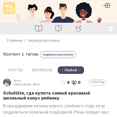
Перейти к основному содержанию
User 
Войт
main_menu
Посты
Вопросы
Специалисты
Главная
первоклассники
Контент с тегом
первоклассники
ПОСТЫ
ВОПРОСЫ
- Любой -
Nova
ПОСТЫ
4
0
08/07/2024 - 16:57
Schultüte, где купить самый красивый
школьный конус ребенку
В преддверии начала нового учебного года хочу
поделиться полезной подборкой. Речь пойдет про