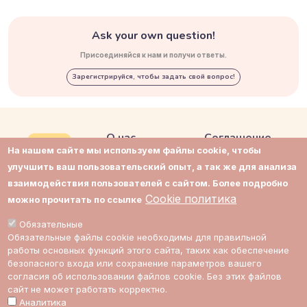
Ask your own question!
Присоединяйся к нам и получи ответы.
Зарегистрируйся, чтобы задать свой вопрос!
О нас
Соглашение
На нашем сайте мы используем файлы cookie, чтобы
Контакты
Приватность
улучшить ваш пользовательский опыт, а так же для анализа
взаимодействия пользователей с сайтом. Более подробно
Поддержка
Cookie политика
Cookie политика
можно прочитать по ссылке
Impressum
Cookie настройки
Обязательные
Обязательные файлы cookie необходимы для правильной
Стоимость
работы основных функций этого сайта, таких как обеспечение
экспертов
безопасного входа или сохранение параметров вашего
согласия об использовании файлов cookie. Без этих файлов
сайт не может работать корректно.
Аналитика
ссылка на Multic в Facebook
ссылка на Multic в Twitter
ссылка на Multic в Reddit
Ссылка на Multic в 