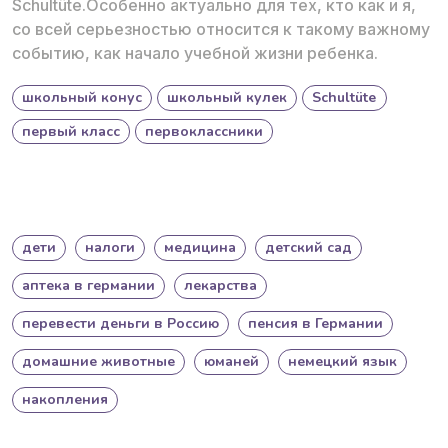
Schultüte.Особенно актуально для тех, кто как и я,
со всей серьезностью относится к такому важному
событию, как начало учебной жизни ребенка.
школьный конус
школьный кулек
Schultüte
первый класс
первоклассники
дети
налоги
медицина
детский сад
аптека в германии
лекарства
перевести деньги в Россию
пенсия в Германии
домашние животные
юманей
немецкий язык
накопления