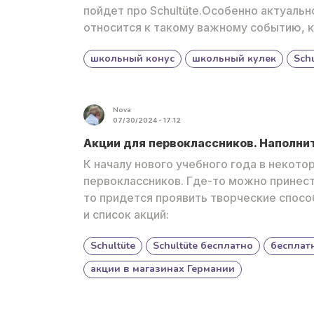
пойдет про Schultüte.Особенно актуально
относится к такому важному событию, к
школьный конус
школьный кулек
Schu
Nova
07/30/2024 - 17:12
Акции для первоклассников. Наполнит
К началу нового учебного года в некот
первоклассников. Где-то можно принести
то придется проявить творческие спосо
и список акций:
Schultüte
Schultüte бесплатно
бесплат
акции в магазинах Германии