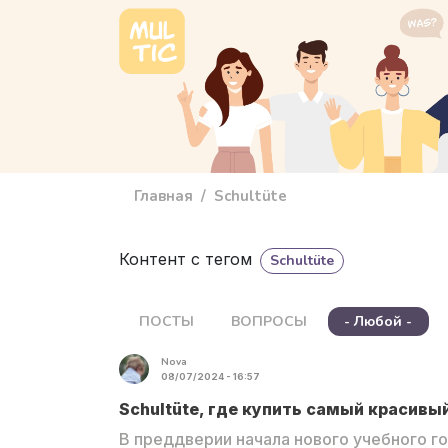
Перейти к основному содержанию
main_menu
Главная
Schultüte
Контент с тегом
Schultüte
ПОСТЫ
ВОПРОСЫ
- Любой -
Nova
08/07/2024 - 16:57
Schultüte, где купить самый красивы
В преддверии начала нового учебного г