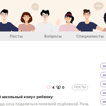
Посты
Вопросы
Специалисты
д
д
л
ПОСТЫ
4
0
п
й школьный конус ребенку
ю
ода хочу поделиться полезной подборкой. Речь