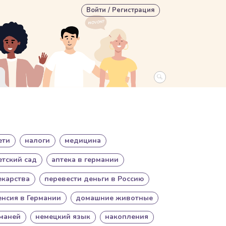
User account menu
Войти / Регистрация
ети
налоги
медицина
етский сад
аптека в германии
екарства
перевести деньги в Россию
енсия в Германии
домашние животные
маней
немецкий язык
накопления