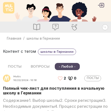
Перейти к основному содержанию
User 
Войт
main_menu
Посты
Вопросы
Специалисты
Главная
школы в Германии
Контент с тегом
школы в Германии
ПОСТЫ
ВОПРОСЫ
- Любой -
Multic
ПОСТЫ
2
0
10/22/2024 - 10:18
Полный чек-лист для поступления в начальную
школу в Германии
Содержание1. Выбор школы2. Сроки регистрации3.
Необходимые документы4. Процесс регистрации по