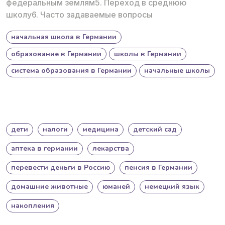
федеральным землям5. Переход в среднюю
школу6. Часто задаваемые вопросы
начальная школа в Германии
образование в Германии
школы в Германии
система образования в Германии
начальные школы
дети
налоги
медицина
детский сад
аптека в германии
лекарства
перевести деньги в Россию
пенсия в Германии
домашние животные
юманей
немецкий язык
накопления