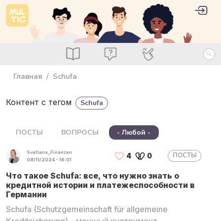
Перейти к основному содержанию
User 
Войт
main_menu
Посты
Вопросы
Специалисты
Главная
Schufa
Контент с тегом
Schufa
ПОСТЫ
ВОПРОСЫ
- Любой -
Svetlana_Finanzen
ПОСТЫ
4
0
08/11/2024 - 16:01
Что такое Schufa: все, что нужно знать о
кредитной истории и платежеспособности в
Германии
Schufa (Schutzgemeinschaft für allgemeine
Kreditsicherung) – мощный инструмент,