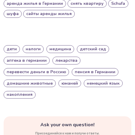
аренда жилья в Германии
снять квартиру
Schufa
шуфа
сайты аренды жилья
дети
налоги
медицина
детский сад
аптека в германии
лекарства
перевести деньги в Россию
пенсия в Германии
домашние животные
юманей
немецкий язык
накопления
Ask your own question!
Присоединяйся к нам и получи ответы.