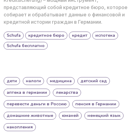
представляющий собой кредитное бюро, которое
собирает и обрабатывает данные о финансовой и
кредитной истории граждан в Германии.
Schufa
кредитное бюро
кредит
испотека
Schufa бесплатно
дети
налоги
медицина
детский сад
аптека в германии
лекарства
перевести деньги в Россию
пенсия в Германии
домашние животные
юманей
немецкий язык
накопления