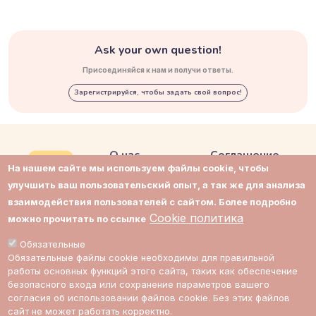
Ask your own question!
Присоединяйся к нам и получи ответы.
Зарегистрируйся, чтобы задать свой вопрос!
О нас
Соглашение
На нашем сайте мы используем файлы cookie, чтобы
Контакты
Приватность
улучшить ваш пользовательский опыт, а так же для анализа
взаимодействия пользователей с сайтом. Более подробно
Поддержка
Cookie политика
Cookie политика
можно прочитать по ссылке
Impressum
Cookie настройки
Обязательные
Обязательные файлы cookie необходимы для правильной
Стоимость
работы основных функций этого сайта, таких как обеспечение
экспертов
безопасного входа или сохранение параметров вашего
согласия об использовании файлов cookie. Без этих файлов
сайт не может работать корректно.