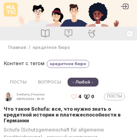
Перейти к основному содержанию
User 
Войт
main_menu
Посты
Вопросы
Специалисты
Главная
кредитное бюро
Контент с тегом
кредитное бюро
ПОСТЫ
ВОПРОСЫ
- Любой -
Svetlana_Finanzen
ПОСТЫ
4
0
08/11/2024 - 16:01
Что такое Schufa: все, что нужно знать о
кредитной истории и платежеспособности в
Германии
Schufa (Schutzgemeinschaft für allgemeine
Kreditsicherung) – мощный инструмент,