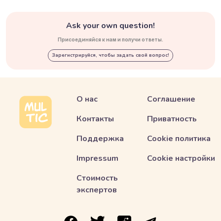
Ask your own question!
Присоединяйся к нам и получи ответы.
Зарегистрируйся, чтобы задать свой вопрос!
О нас
Соглашение
Контакты
Приватность
Поддержка
Cookie политика
Impressum
Cookie настройки
Стоимость
экспертов
ссылка на Multic в Facebook
ссылка на Multic в Twitter
ссылка на Multic в Reddit
Ссылка на Multic в 