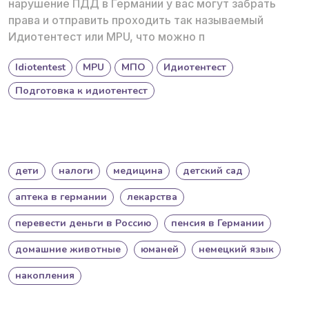
нарушение ПДД в Германии у вас могут забрать
права и отправить проходить так называемый
Идиотентест или MPU, что можно п
Idiotentest
MPU
МПО
Идиотентест
Подготовка к идиотентест
дети
налоги
медицина
детский сад
аптека в германии
лекарства
перевести деньги в Россию
пенсия в Германии
домашние животные
юманей
немецкий язык
накопления