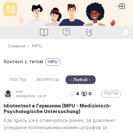
Перейти к основному содержанию
User 
Войт
main_menu
Посты
Вопросы
Специалисты
Главная
MPU
Контент с тегом
MPU
ПОСТЫ
ВОПРОСЫ
- Любой -
SAM
ПОСТЫ
4
0
08/09/2024 - 22:27
Idiotentest в Германии (MPU - Medizinisch-
Psychologische Untersuchung)
Как здесь уже отмечалось ранее, за довольно
усердное коллекционирование штрафов за