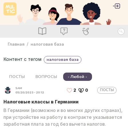
Перейти к основному содержанию
User 
Войт
main_menu
Посты
Вопросы
Специалисты
Главная
налоговая база
Контент с тегом
налоговая база
ПОСТЫ
ВОПРОСЫ
- Любой -
SAM
ПОСТЫ
2
0
05/20/2023 - 20:12
Налоговые классы в Германии
В Германии (возможно и во многих других странах),
при устройстве на работу в контракте указывается
заработная плата за год без вычета налогов.