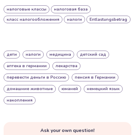
налоговые классы
налоговая база
класс налогообложения
налоги
Entlastungsbetrag
дети
налоги
медицина
детский сад
аптека в германии
лекарства
перевести деньги в Россию
пенсия в Германии
домашние животные
юманей
немецкий язык
накопления
Ask your own question!