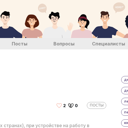
Посты
Вопросы
Специалисты
д
д
л
ПОСТЫ
2
0
п
ю
х странах), при устройстве на работу в