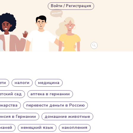
User account menu
Войти / Регистрация
ети
налоги
медицина
етский сад
аптека в германии
екарства
перевести деньги в Россию
енсия в Германии
домашние животные
маней
немецкий язык
накопления