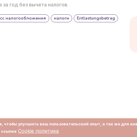
 за год без вычета налогов.
асс налогообложения
налоги
Entlastungsbetrag
, чтобы улучшить ваш пользовательский опыт, а так же для ан
О нас
Соглашение
Cookie политика
о ссылке