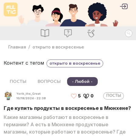
Перейти к основному содержанию
User 
Войт
main_menu
Посты
Вопросы
Специалисты
Главная
открыто в воскресенье
Контент с тегом
открыто в воскресенье
ПОСТЫ
ВОПРОСЫ
- Любой -
Yorik_the_Great
ПОСТЫ
5
0
10/19/2024 - 22:38
Где купить продукты в воскресенье в Мюнхене?
Какие магазины работают в воскресенье в
германии? А есть в Мюнхене продуктовые
магазины, которые работают в воскресенье? Где