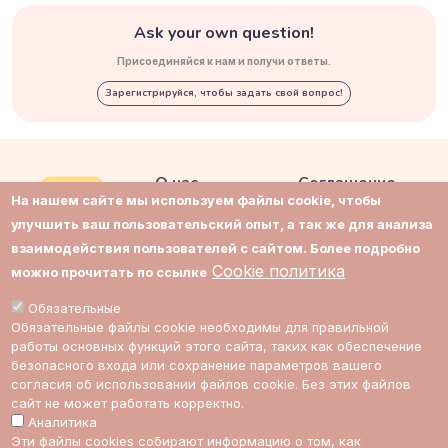
Ask your own question!
Присоединяйся к нам и получи ответы.
Зарегистрируйся, чтобы задать свой вопрос!
О нас
Соглашение
На нашем сайте мы используем файлы cookie, чтобы
Контакты
Приватность
улучшить ваш пользовательский опыт, а так же для анализа
взаимодействия пользователей с сайтом. Более подробно
Поддержка
Cookie политика
Cookie политика
можно прочитать по ссылке
Impressum
Cookie настройки
Обязательные
Обязательные файлы cookie необходимы для правильной
Стоимость
работы основных функций этого сайта, таких как обеспечение
экспертов
безопасного входа или сохранение параметров вашего
согласия об использовании файлов cookie. Без этих файлов
сайт не может работать корректно.
Аналитика
ссылка на Multic в Facebook
ссылка на Multic в Twitter
ссылка на Multic в Reddit
Ссылка на Multic в 
Эти файлы cookies собирают информацию о том, как