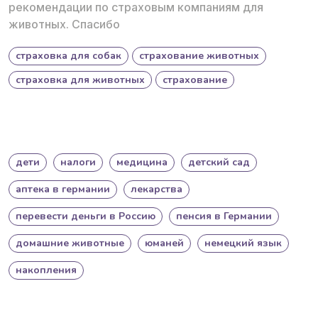
рекомендации по страховым компаниям для
животных. Спасибо
страховка для собак
страхование животных
страховка для животных
страхование
дети
налоги
медицина
детский сад
аптека в германии
лекарства
перевести деньги в Россию
пенсия в Германии
домашние животные
юманей
немецкий язык
накопления