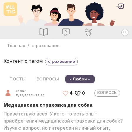
Перейти к основному содержанию
User 
Войт
main_menu
Посты
Вопросы
Специалисты
Главная
страхование
Контент с тегом
страхование
ПОСТЫ
ВОПРОСЫ
- Любой -
uasker
ВОПРОСЫ
4
0
11/25/2023 - 23:30
Медицинская страховка для собак
Приветствую всех! У кого-то есть опыт
приобретения медицинской страховки для собак?
Изучаю вопрос, но интересен и личный опыт,