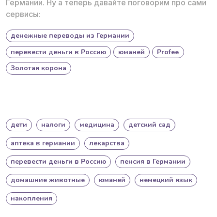
Германии. Ну а теперь давайте поговорим про сами
сервисы:
денежные переводы из Германии
перевести деньги в Россию
юманей
Profee
Золотая корона
дети
налоги
медицина
детский сад
аптека в германии
лекарства
перевести деньги в Россию
пенсия в Германии
домашние животные
юманей
немецкий язык
накопления