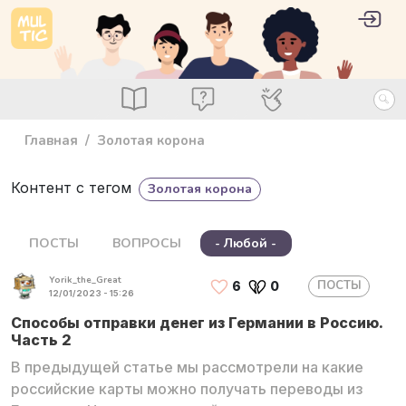
Перейти к основному содержанию
User 
Войт
main_menu
Посты
Вопросы
Специалисты
Главная
Золотая корона
Контент с тегом
Золотая корона
ПОСТЫ
ВОПРОСЫ
- Любой -
Yorik_the_Great
ПОСТЫ
6
0
12/01/2023 - 15:26
Способы отправки денег из Германии в Россию.
Часть 2
В предыдущей статье мы рассмотрели на какие
российские карты можно получать переводы из