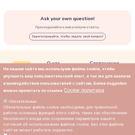
Ask your own question!
Присоединяйся к нам и получи ответы.
Зарегистрируйся, чтобы задать свой вопрос!
О нас
Соглашение
На нашем сайте мы используем файлы cookie, чтобы
Контакты
Приватность
улучшить ваш пользовательский опыт, а так же для анализа
взаимодействия пользователей с сайтом. Более подробно
Поддержка
Cookie политика
Cookie политика
можно прочитать по ссылке
Impressum
Cookie настройки
Обязательные
Обязательные файлы cookie необходимы для правильной
Стоимость
работы основных функций этого сайта, таких как обеспечение
экспертов
безопасного входа или сохранение параметров вашего
согласия об использовании файлов cookie. Без этих файлов
сайт не может работать корректно.