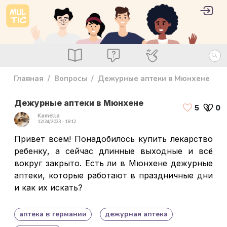
Перейти к основному содержанию
User 
Войт
main_menu
Посты
Вопросы
Специалисты
Главная
Вопросы
Дежурные аптеки в Мюнхене
Дежурные аптеки в Мюнхене
5
0
Kamella
12/24/2023 - 18:12
Привет всем! Понадобилось купить лекарство
ребенку, а сейчас длинные выходные и всё
вокруг закрыто. Есть ли в Мюнхене дежурные
аптеки, которые работают в праздничные дни
и как их искать?
аптека в германии
дежурная аптека