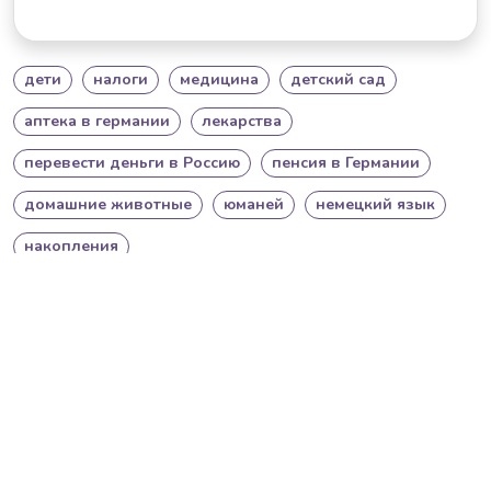
дети
налоги
медицина
детский сад
аптека в германии
лекарства
перевести деньги в Россию
пенсия в Германии
домашние животные
юманей
немецкий язык
накопления
О нас
Соглашение
Контакты
Приватность
Поддержка
Cookie политика
Impressum
Cookie настройки